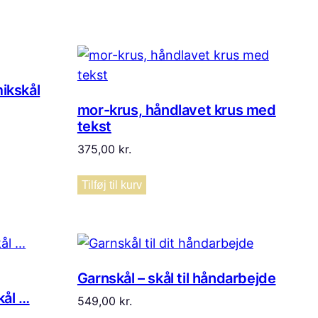
mikskål
mor-krus, håndlavet krus med
tekst
375,00
kr.
Tilføj til kurv
Garnskål – skål til håndarbejde
ål …
549,00
kr.