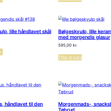
lp, lille håndlavet skål
Bølgeskvulp, lille kera
med morgendis glasur
595,00
kr.
v
Tilføj til kurv
, håndlavet til den
Morgenmads-, snacksk
Tøbrud