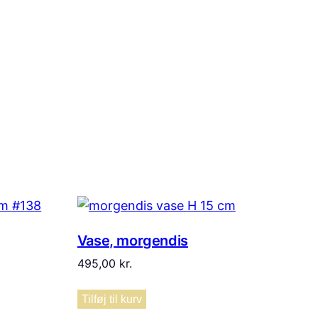
Vase, morgendis
495,00
kr.
Tilføj til kurv