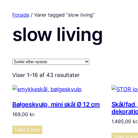
Forside
/ Varer tagged “slow living”
slow living
Sorteret
Viser 1–16 af 43 resultater
efter
seneste
Bølgeskvulp, mini skål Ø 12 cm
Skål/fad,
dekoratio
169,00
kr.
1.495,00
kr
Tilføj til kurv
Tilføj til kur