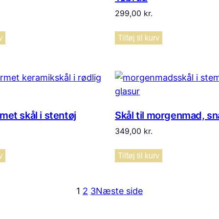
299,00
kr.
v
Tilføj til kurv
met skål i stentøj
Skål til morgenmad, s
349,00
kr.
v
Tilføj til kurv
1
2
3
Næste side