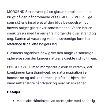
v
a
MORGENDIS er navnet på en glasur kombination, her
s
brugt på den håndformede vase BØLGESKVULP. Lige
e
som skålene inspireret af den blide bevægelse, hvor
,
havets bølger glider over sandstranden. Vasen har en
H
smuk glasur med farverne fra morgendis over strand og
1
eng. Kanten af vasen og vasens udvendige form har
6
reference til de lette bølgers leg.
c
m
Glasurens organiske flow giver den magiske sanselige
.
oplevelse som der bringer naturens direkte ind i dit hjem.
,
BØLGESKVULP med morgendis glasur er keramik, der
m
kombinerer kunsthåndværk og naturinspiration i en
o
harmonise og unikke former – perfekt til hjem, der
r
værdsætter ægte håndværk og nordisk enkelthed.
g
e
Detaljer:
n
d
Materiale: Håndlavet lyst stentøjsler med sanselig