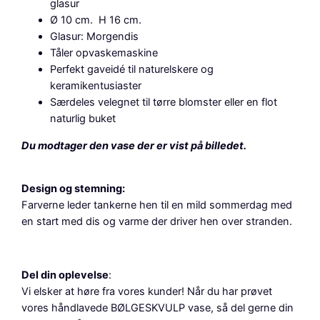
i
glasur
s
Ø 10 cm. H 16 cm.
a
Glasur: Morgendis
n
Tåler opvaskemaskine
t
Perfekt gaveidé til naturelskere og
a
keramikentusiaster
l
Særdeles velegnet til tørre blomster eller en flot
naturlig buket
Du modtager den vase der er vist på billedet.
Design og stemning:
Farverne leder tankerne hen til en mild sommerdag med
en start med dis og varme der driver hen over stranden.
Del din oplevelse
:
Vi elsker at høre fra vores kunder! Når du har prøvet
vores håndlavede BØLGESKVULP vase, så del gerne din