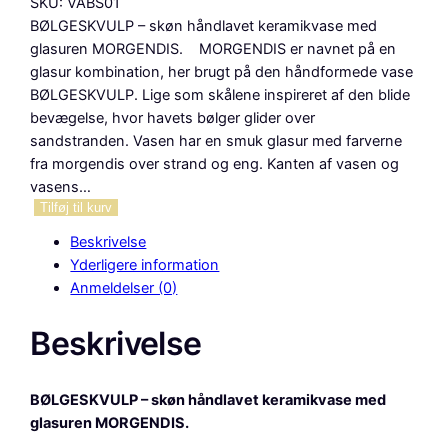
SKU:
VABS01
BØLGESKVULP – skøn håndlavet keramikvase med
glasuren MORGENDIS. MORGENDIS er navnet på en
glasur kombination, her brugt på den håndformede vase
BØLGESKVULP. Lige som skålene inspireret af den blide
bevægelse, hvor havets bølger glider over
sandstranden. Vasen har en smuk glasur med farverne
fra morgendis over strand og eng. Kanten af vasen og
vasens…
B
Tilføj til kurv
ø
Beskrivelse
l
Yderligere information
g
Anmeldelser (0)
e
s
Beskrivelse
k
v
u
BØLGESKVULP – skøn håndlavet keramikvase med
l
glasuren MORGENDIS.
p