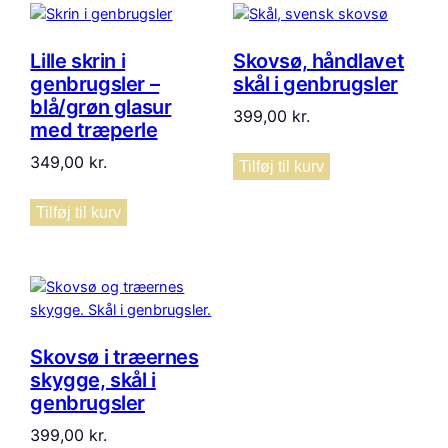
Lille skrin i
Skovsø, håndlavet
genbrugsler –
skål i genbrugsler
blå/grøn glasur
399,00
kr.
med træperle
349,00
kr.
Tilføj til kurv
Tilføj til kurv
Skovsø i træernes
skygge, skål i
genbrugsler
399,00
kr.