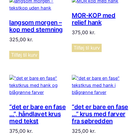
MOR-KOP med
langsom morgen –
relief hank
kop med stemning
375,00
kr.
325,00
kr.
Tilføj til kurv
Tilføj til kurv
“det er bare en fase
“det er bare en fase
…”, håndlavet krus
…” krus med farver
med tekst
fra søbredden
375,00
kr.
325,00
kr.