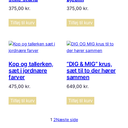
375,00
kr.
375,00
kr.
Tilføj til kurv
Tilføj til kurv
Kop og tallerken,
“DIG & MIG” krus,
sæt i jordnære
sæt til to der hører
farver
sammen
475,00
kr.
649,00
kr.
Tilføj til kurv
Tilføj til kurv
1
2
Næste side