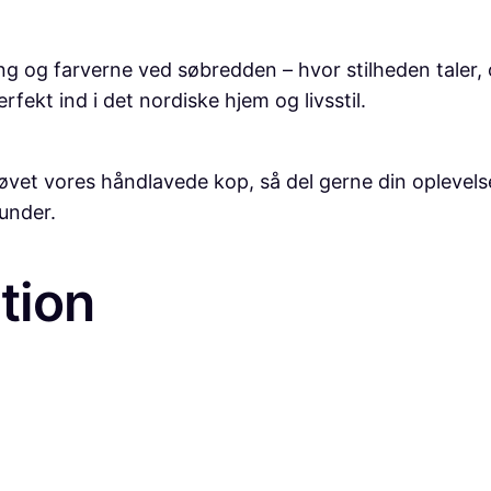
a
n
ng og farverne ved søbredden – hvor stilheden taler, 
t
ekt ind i det nordiske hjem og livsstil.
a
l
røvet vores håndlavede kop, så del gerne din oplevel
under.
tion