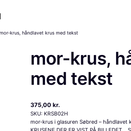
mor-krus, håndlavet krus med tekst
mor-krus, h
med tekst
375,00
kr.
SKU:
KRSB02H
mor-krus i glasuren Søbred – håndlave
KRUSENE DER ER VIST PÅ BILLEDET. SØBR