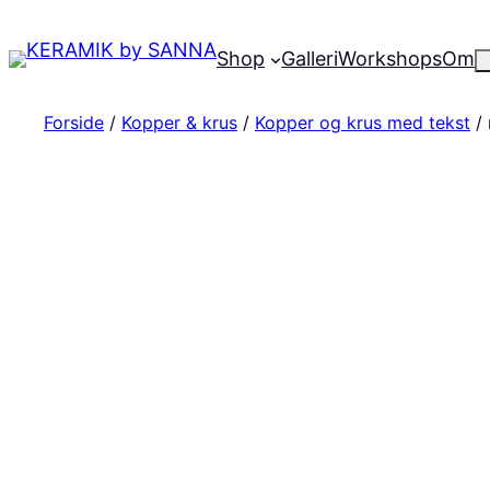
Shop
Galleri
Workshops
Om
Forside
/
Kopper & krus
/
Kopper og krus med tekst
/ 