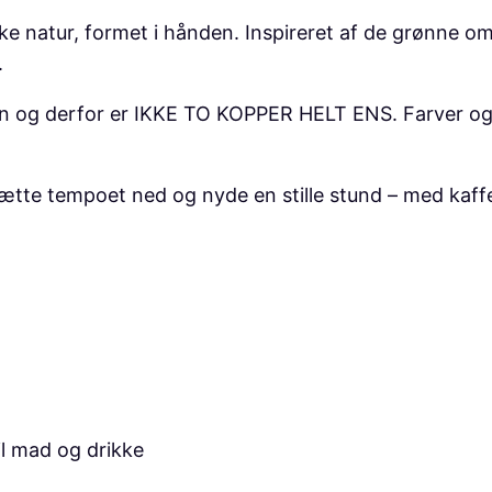
a
kke natur, formet i hånden. Inspireret af de grønne om
v
.
e
den og derfor er IKKE TO KOPPER HELT ENS. Farver og 
t
k
r
t sætte tempoet ned og nyde en stille stund – med kaf
u
s
m
e
d
t
e
k
il mad og drikke
s
t