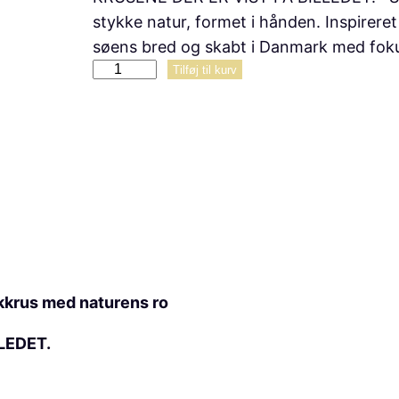
stykke natur, formet i hånden. Inspireret
søens bred og skabt i Danmark med fok
m
Tilføj til kurv
o
r
-
k
r
u
s
,
h
kkrus med naturens ro
å
LEDET.
n
d
l