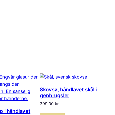
Skovsø, håndlavet skål i
genbrugsler
399,00
kr.
p i håndlavet