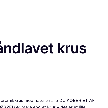
åndlavet krus
t keramikkrus med naturens ro DU KØBER ET AF
ED er mere end et krus – det er et lille