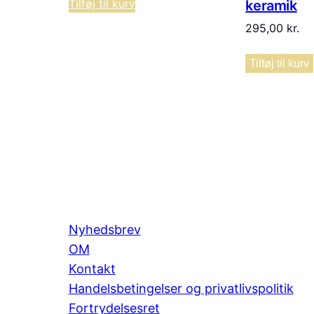
Tilføj til kurv
keramik
295,00
kr.
Tilføj til kurv
Nyhedsbrev
OM
Kontakt
Handelsbetingelser og privatlivspolitik
Fortrydelsesret