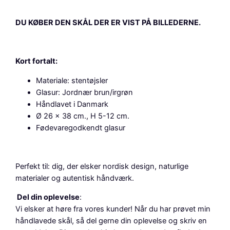
d
e
DU KØBER DEN SKÅL DER ER VIST PÅ BILLEDERNE.
k
o
r
a
Kort fortalt:
t
Materiale: stentøjsler
i
Glasur: Jordnær brun/irgrøn
o
Håndlavet i Danmark
n
Ø 26 x 38 cm., H 5-12 cm.
e
Fødevaregodkendt glasur
l
l
e
Perfekt til: dig, der elsker nordisk design, naturlige
r
materialer og autentisk håndværk.
s
e
Del din oplevelse
:
r
Vi elsker at høre fra vores kunder! Når du har prøvet min
v
håndlavede skål, så del gerne din oplevelse og skriv en
e