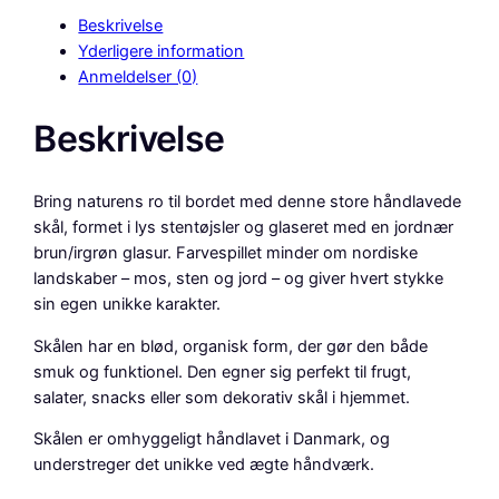
k
Beskrivelse
å
Yderligere information
l
Anmeldelser (0)
/
f
Beskrivelse
a
d
,
Bring naturens ro til bordet med denne store håndlavede
2
skål, formet i lys stentøjsler og glaseret med en jordnær
6
brun/irgrøn glasur. Farvespillet minder om nordiske
x
landskaber – mos, sten og jord – og giver hvert stykke
3
sin egen unikke karakter.
8
Skålen har en blød, organisk form, der gør den både
c
smuk og funktionel. Den egner sig perfekt til frugt,
m
salater, snacks eller som dekorativ skål i hjemmet.
.
t
Skålen er omhyggeligt håndlavet i Danmark, og
i
understreger det unikke ved ægte håndværk.
l