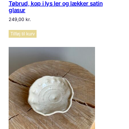
Tøbrud, kop i lys ler og lækker satin
glasur
249,00
kr.
Tilføj til kurv