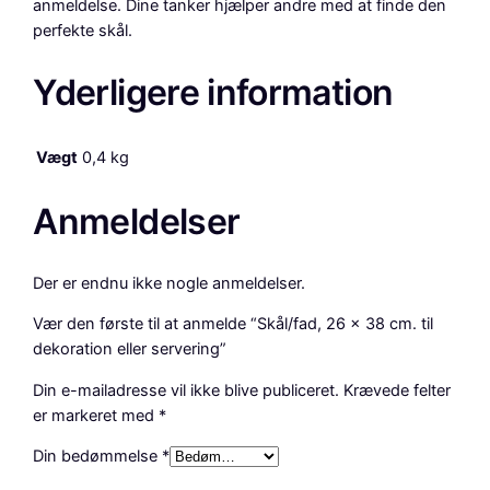
anmeldelse. Dine tanker hjælper andre med at finde den
r
perfekte skål.
i
n
Yderligere information
g
a
n
Vægt
0,4 kg
t
a
Anmeldelser
l
Der er endnu ikke nogle anmeldelser.
Vær den første til at anmelde “Skål/fad, 26 x 38 cm. til
dekoration eller servering”
Din e-mailadresse vil ikke blive publiceret.
Krævede felter
er markeret med
*
Din bedømmelse
*