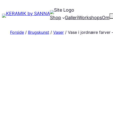
Shop
Galleri
Workshops
Om
Forside
/
Brugskunst
/
Vaser
/ Vase i jordnære farver –