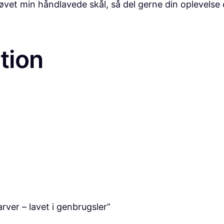
røvet min håndlavede skål, så del gerne din oplevelse
u
g
s
l
tion
e
r
a
n
t
a
l
rver – lavet i genbrugsler”