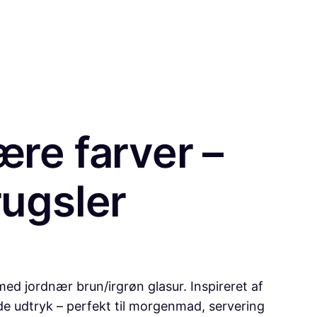
ære farver –
rugsler
 med jordnær brun/irgrøn glasur. Inspireret af
de udtryk – perfekt til morgenmad, servering