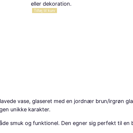
eller dekoration.
Tilføj til kurv
V
a
s
e
i
j
o
r
d
n
æ
avede vase, glaseret med en jordnær brun/irgrøn gla
r
egen unikke karakter.
e
f
de smuk og funktionel. Den egner sig perfekt til en b
a