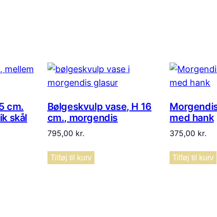
5 cm.
Bølgeskvulp vase, H 16
Morgendis
k skål
cm., morgendis
med hank
795,00
kr.
375,00
kr.
Tilføj til kurv
Tilføj til kurv