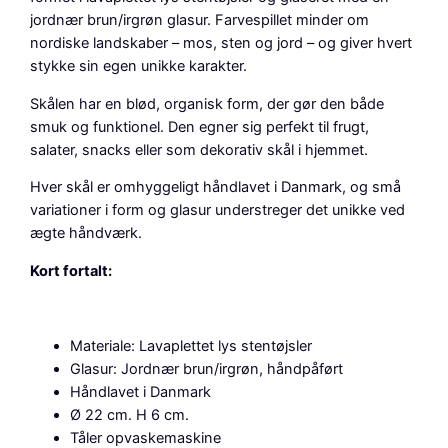
n
jordnær brun/irgrøn glasur. Farvespillet minder om
d
nordiske landskaber – mos, sten og jord – og giver hvert
l
stykke sin egen unikke karakter.
a
Skålen har en blød, organisk form, der gør den både
v
smuk og funktionel. Den egner sig perfekt til frugt,
e
salater, snacks eller som dekorativ skål i hjemmet.
t
s
Hver skål er omhyggeligt håndlavet i Danmark, og små
k
variationer i form og glasur understreger det unikke ved
å
ægte håndværk.
l
i
Kort fortalt:
n
o
r
Materiale: Lavaplettet lys stentøjsler
d
Glasur: Jordnær brun/irgrøn, håndpåført
i
Håndlavet i Danmark
s
Ø 22 cm. H 6 cm.
k
Tåler opvaskemaskine