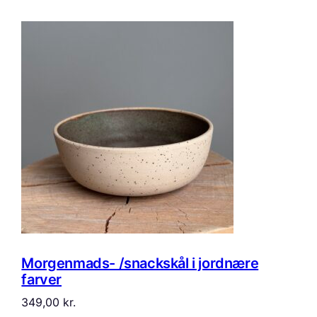
Morgenmads- /snackskål i jordnære
farver
349,00
kr.