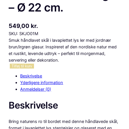
– Ø 22 cm.
549,00
kr.
SKU:
SKJO01M
Smuk håndlavet skål i lavaplettet lys ler med jordnær
brun/irgrøn glasur. Inspireret af den nordiske natur med
et rustikt, levende udtryk – perfekt til morgenmad,
servering eller dekoration.
J
Tilføj til kurv
o
Beskrivelse
r
Yderligere information
d
Anmeldelser (0)
n
æ
Beskrivelse
r
,
h
Bring naturens ro til bordet med denne håndlavede skål,
å
formet i lavaplettet lys stentøjsler og glaseret med en