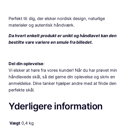
d
e
s
Perfekt til: dig, der elsker nordisk design, naturlige
i
materialer og autentisk håndværk.
g
n
Da hvert enkelt produkt er unikt og håndlavet kan den
–
bestilte vare variere en smule fra billedet.
Ø
2
2
Del din oplevelse
:
c
Vi elsker at høre fra vores kunder! Når du har prøvet min
m
håndlavede skål, så del gerne din oplevelse og skriv en
.
anmeldelse. Dine tanker hjælper andre med at finde den
a
perfekte skål.
n
t
Yderligere information
a
l
Vægt
0,4 kg