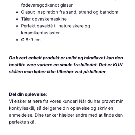
k
fødevaregodkendt glasur
e
Glasur: Inspiration fra sand, strand og barndom
r
Tåler opvaskemaskine
a
Perfekt gaveidé til naturelskere og
m
keramikentusiaster
i
Ø 8-9 cm.
k
s
k
Da hvert enkelt produkt er unikt og håndlavet kan den
å
bestilte vare variere en smule fra billedet. Det er KUN
l
skålen man køber ikke tilbehør vist på billeder.
t
i
l
Del din oplevelse
:
s
Vi elsker at høre fra vores kunder! Når du har prøvet min
æ
konkylieskål, så del gerne din oplevelse og skriv en
b
anmeldelse. Dine tanker hjælper andre med at finde den
e
perfekte skål.
,
s