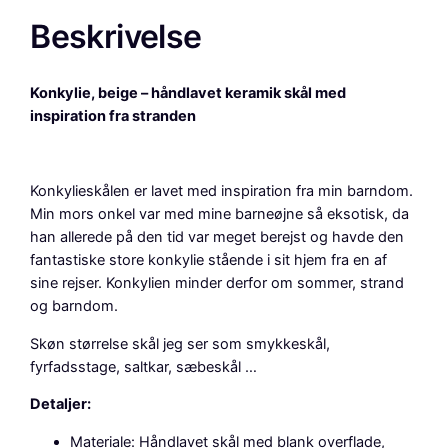
l
Beskrivelse
i
e
,
Konkylie, beige – håndlavet keramik skål med
b
inspiration fra stranden
e
i
g
Konkylieskålen er lavet med inspiration fra min barndom.
e
Min mors onkel var med mine barneøjne så eksotisk, da
,
han allerede på den tid var meget berejst og havde den
h
fantastiske store konkylie stående i sit hjem fra en af
å
sine rejser. Konkylien minder derfor om sommer, strand
n
og barndom.
d
l
Skøn størrelse skål jeg ser som smykkeskål,
a
fyrfadsstage, saltkar, sæbeskål …
v
e
Detaljer:
t
Materiale: Håndlavet skål med blank overflade,