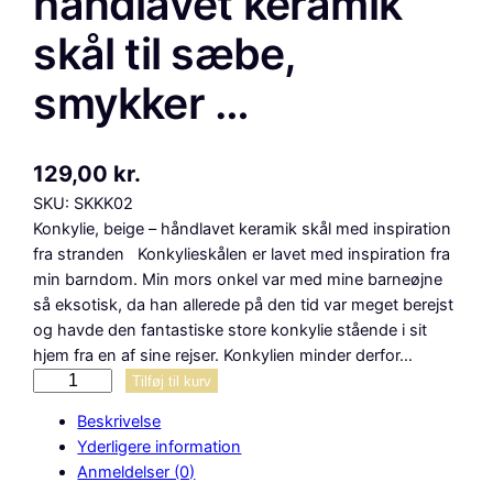
håndlavet keramik
skål til sæbe,
smykker …
129,00
kr.
SKU:
SKKK02
Konkylie, beige – håndlavet keramik skål med inspiration
fra stranden Konkylieskålen er lavet med inspiration fra
min barndom. Min mors onkel var med mine barneøjne
så eksotisk, da han allerede på den tid var meget berejst
og havde den fantastiske store konkylie stående i sit
hjem fra en af sine rejser. Konkylien minder derfor…
K
Tilføj til kurv
o
Beskrivelse
n
Yderligere information
k
Anmeldelser (0)
y