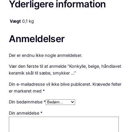
Yderligere information
m
y
k
Vægt
0,1 kg
k
e
Anmeldelser
r
…
a
Der er endnu ikke nogle anmeldelser.
n
t
Vær den første til at anmelde “Konkylie, beige, håndlavet
a
keramik skål til sæbe, smykker …”
l
Din e-mailadresse vil ikke blive publiceret.
Krævede felter
er markeret med
*
Din bedømmelse
*
Din anmeldelse
*