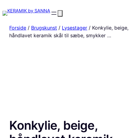
Forside
/
Brugskunst
/
Lysestager
/ Konkylie, beige,
håndlavet keramik skål til sæbe, smykker …
Konkylie, beige,