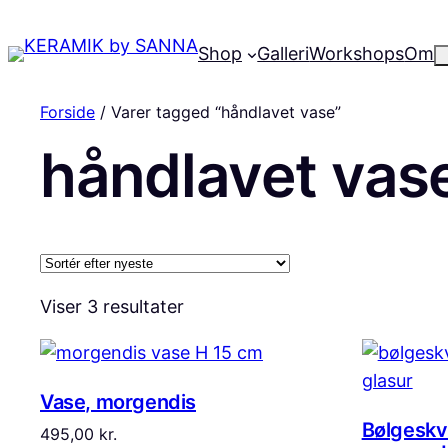
Shop
Galleri
Workshops
Om
Forside
/ Varer tagged “håndlavet vase”
håndlavet vas
Sorteret
Viser 3 resultater
efter
seneste
Vase, morgendis
Bølgeskv
495,00
kr.