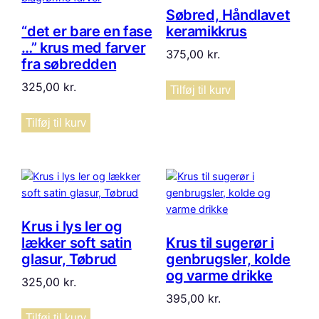
Søbred, Håndlavet
“det er bare en fase
keramikkrus
…” krus med farver
375,00
kr.
fra søbredden
325,00
kr.
Tilføj til kurv
Tilføj til kurv
Krus i lys ler og
lækker soft satin
Krus til sugerør i
glasur, Tøbrud
genbrugsler, kolde
og varme drikke
325,00
kr.
395,00
kr.
Tilføj til kurv