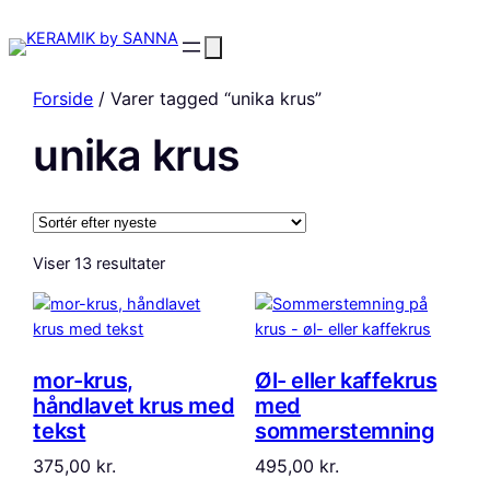
Forside
/ Varer tagged “unika krus”
unika krus
Sorteret
Viser 13 resultater
efter
seneste
mor-krus,
Øl- eller kaffekrus
håndlavet krus med
med
tekst
sommerstemning
375,00
kr.
495,00
kr.