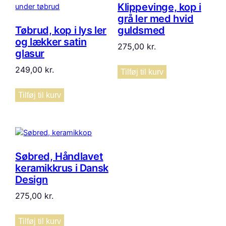
Klippevinge, kop i
grå ler med hvid
Tøbrud, kop i lys ler
guldsmed
og lækker satin
275,00
kr.
glasur
249,00
kr.
Tilføj til kurv
Tilføj til kurv
Søbred, Håndlavet
keramikkrus i Dansk
Design
275,00
kr.
Tilføj til kurv