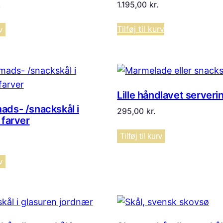
.
1.195,00
kr.
Tilføj til kurv
v
Lille håndlavet serveri
ds- /snackskål i
295,00
kr.
 farver
Tilføj til kurv
v