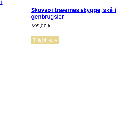
i
Skovsø i træernes skygge, skål i
genbrugsler
399,00
kr.
Tilføj til kurv