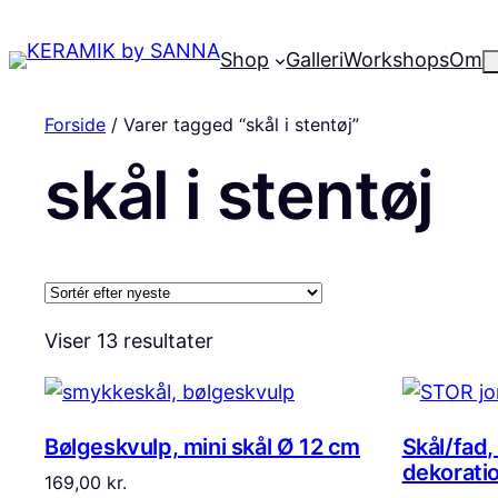
Shop
Galleri
Workshops
Om
Forside
/ Varer tagged “skål i stentøj”
skål i stentøj
Sorteret
Viser 13 resultater
efter
seneste
Bølgeskvulp, mini skål Ø 12 cm
Skål/fad,
dekoratio
169,00
kr.