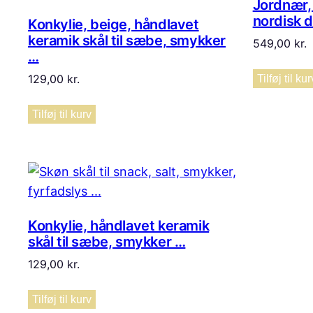
Jordnær, 
nordisk d
Konkylie, beige, håndlavet
keramik skål til sæbe, smykker
549,00
kr.
…
129,00
kr.
Tilføj til kur
Tilføj til kurv
Konkylie, håndlavet keramik
skål til sæbe, smykker …
129,00
kr.
Tilføj til kurv