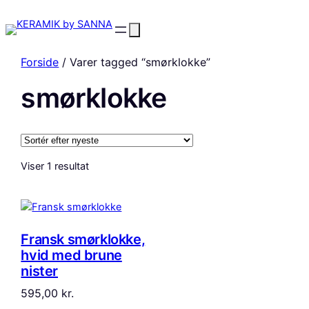
Forside
/ Varer tagged “smørklokke”
smørklokke
Viser 1 resultat
Fransk smørklokke,
hvid med brune
nister
595,00
kr.