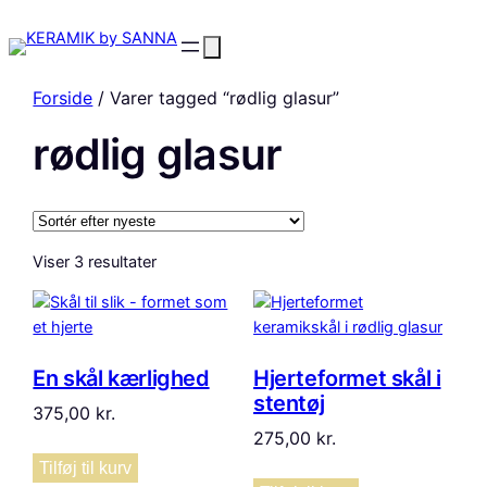
Forside
/ Varer tagged “rødlig glasur”
rødlig glasur
Sorteret
Viser 3 resultater
efter
seneste
En skål kærlighed
Hjerteformet skål i
stentøj
375,00
kr.
275,00
kr.
Tilføj til kurv