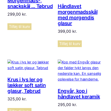
Morgenmads-,
snackskål … Tøbrud
Håndlavet
morgenmadsskål
299,00
kr.
med morgendis
glasur
Tilføj til kurv
399,00
kr.
Tilføj til kurv
Krus i lys ler og
lækker soft satin
glasur, Tøbrud
Engvår, kop i
håndlavet keramik
325,00
kr.
295,00
kr.